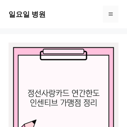
컨
텐
일요일 병원
메
츠
로
뉴
건
너
뛰
기