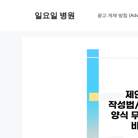
컨
텐
일요일 병원
광고 게재 방침 (Adver
츠
로
건
너
뛰
기