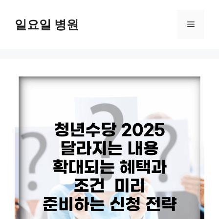
컨
텐
일요일 병원
메
츠
로
뉴
건
너
뛰
기