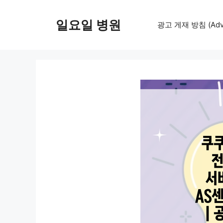
컨
텐
일요일 병원
광고 게재 방침 (Adver
츠
로
건
너
뛰
기