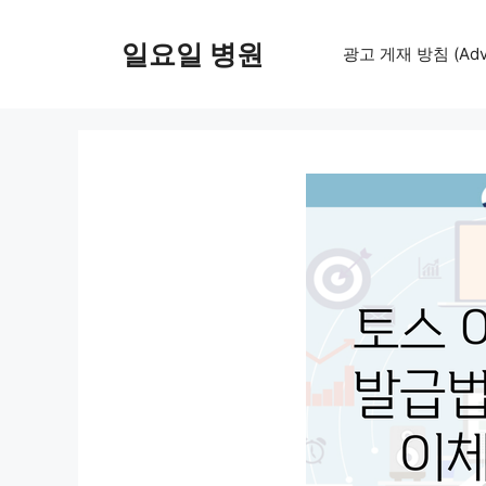
컨
텐
일요일 병원
광고 게재 방침 (Adver
츠
로
건
너
뛰
기