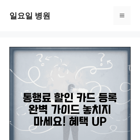
컨
텐
일요일 병원
메
츠
로
뉴
건
너
뛰
기