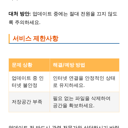
대처 방안:
업데이트 중에는 절대 전원을 끄지 않도
록 주의하세요.
서비스 제한사항
문제 상황
해결/예방 방법
업데이트 중 인
인터넷 연결을 안정적인 상태
터넷 불안정
로 유지하세요.
필요 없는 파일을 삭제하여
저장공간 부족
공간을 확보하세요.
업데이트 전 반드시 관련 전문가와 상담하시기 바랍