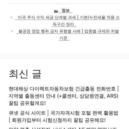
카
정보
테
미국 주식 수익 세금 단계별 과세 | 기본/누진세율 적용 소
고
득구간 정리
리
불공정 영업 행위 금지 유형별 사례 | 업종별 규제와 처벌
기준
최신 글
현대해상 다이렉트자동차보험 긴급출동 전화번호 |
지역별 출동센터 안내 (+콜센터, 상담원연결, ARS)
꿀팁 공유할게요!
큐넷 공식 사이트 | 국가자격시험 포털 완벽 활용법
| 회원가입부터 시험신청까지 꿀팁 공유해요!