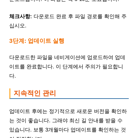
체크사항:
다운로드 완료 후 파일 경로를 확인해 주
십시오.
3단계: 업데이트 실행
다운로드한 파일을 네비게이션에 업로드하여 업데
이트를 완료합니다. 이 단계에서 주의가 필요합니
다.
지속적인 관리
업데이트 후에는 정기적으로 새로운 버전을 확인하
는 것이 좋습니다. 그래야 최신 길 안내를 받을 수
있습니다. 보통 3개월마다 업데이트를 확인하는 것