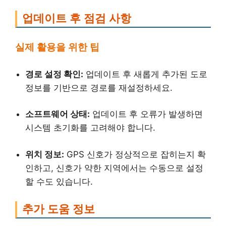
업데이트 후 점검 사항
실제 활용을 위한 팁
경로 설정 확인:
업데이트 후 새롭게 추가된 도로
정보를 기반으로 경로를 재설정하세요.
소프트웨어 상태:
업데이트 후 오류가 발생하면
시스템 초기화를 고려해야 합니다.
위치 정보:
GPS 신호가 정상적으로 잡히는지 확
인하고, 신호가 약한 지역에서는 수동으로 설정
할 수도 있습니다.
추가 도움 정보