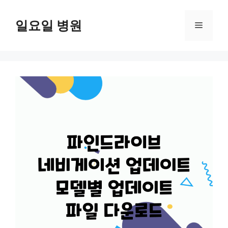
컨
텐
일요일 병원
메
츠
로
뉴
건
너
뛰
기