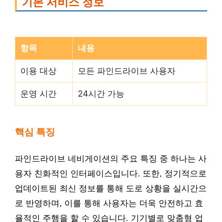
기본 서비스 정보
항목
내용
이용 대상
모든 파인드라이브 사용자
운영 시간
24시간 가능
핵심 특징
파인드라이브 네비게이션의 주요 특징 중 하나는 사
용자 친화적인 인터페이스입니다. 또한, 정기적으로
업데이트된 최신 정보를 통해 도로 상황을 실시간으
로 반영하며, 이를 통해 사용자는 더욱 안전하고 효
율적인 주행을 할 수 있습니다. 기기별로 맞춤형 업