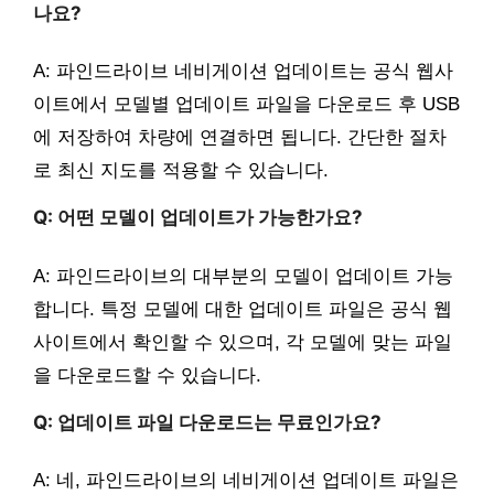
나요?
A: 파인드라이브 네비게이션 업데이트는 공식 웹사
이트에서 모델별 업데이트 파일을 다운로드 후 USB
에 저장하여 차량에 연결하면 됩니다. 간단한 절차
로 최신 지도를 적용할 수 있습니다.
Q: 어떤 모델이 업데이트가 가능한가요?
A: 파인드라이브의 대부분의 모델이 업데이트 가능
합니다. 특정 모델에 대한 업데이트 파일은 공식 웹
사이트에서 확인할 수 있으며, 각 모델에 맞는 파일
을 다운로드할 수 있습니다.
Q: 업데이트 파일 다운로드는 무료인가요?
A: 네, 파인드라이브의 네비게이션 업데이트 파일은