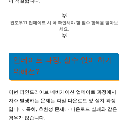
이 적절합니다.
💡
윈도우11 업데이트 시 꼭 확인해야 할 필수 항목을 알아보
세요.
💡
업데이트 과정, 실수 없이 하기
위해선?
이번 파인드라이브 네비게이션 업데이트 과정에서
자주 발생하는 문제는 파일 다운로드 및 설치 과정
입니다. 특히, 호환성 문제나 다운로드 실패와 같은
경우가 많습니다.