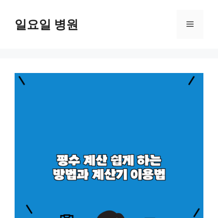
컨
텐
일요일 병원
메
츠
로
뉴
건
너
뛰
기