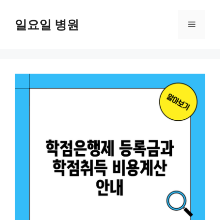
컨
텐
일요일 병원
메
츠
로
뉴
건
너
뛰
기