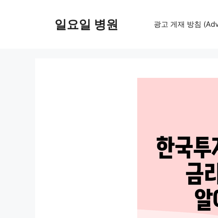
컨
텐
일요일 병원
광고 게재 방침 (Adver
츠
로
건
너
뛰
기