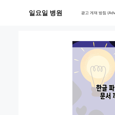
컨
텐
일요일 병원
광고 게재 방침 (Adver
츠
로
건
너
뛰
기