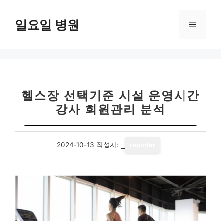
컨
텐
일요일 병원
메
츠
로
뉴
건
너
뛰
기
헬스장 선택기준 시설 운영시간
강사 회원관리 분석
2024-10-13
작성자:
reporter