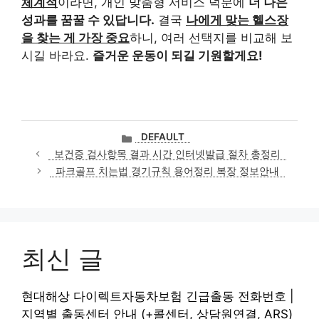
체계적
이라면, 개인 맞춤형 서비스 덕분에
더 나은
성과를 꿈꿀 수 있답니다.
결국
나에게 맞는 헬스장
을 찾는 게 가장 중요
하니, 여러 선택지를 비교해 보
시길 바라요.
즐거운 운동이 되길 기원할게요!
카
DEFAULT
테
보건증 검사항목 결과 시간 인터넷발급 절차 총정리
고
파크골프 치는법 경기규칙 용어정리 복장 정보안내
리
최신 글
현대해상 다이렉트자동차보험 긴급출동 전화번호 |
지역별 출동센터 안내 (+콜센터, 상담원연결, ARS)