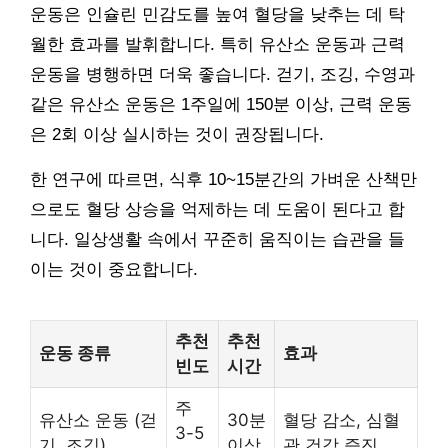
운동은 인슐린 민감도를 높여 혈당을 낮추는 데 탁
월한 효과를 발휘합니다. 특히 유산소 운동과 근력
운동을 병행하면 더욱 좋습니다. 걷기, 조깅, 수영과
같은 유산소 운동은 1주일에 150분 이상, 근력 운동
은 2회 이상 실시하는 것이 권장됩니다.
한 연구에 따르면, 식후 10~15분간의 가벼운 산책만
으로도 혈당 상승을 억제하는 데 도움이 된다고 합
니다. 일상생활 속에서 꾸준히 움직이는 습관을 들
이는 것이 중요합니다.
추천
추천
운동 종류
효과
빈도
시간
주
유산소 운동 (걷
30분
혈당 감소, 심혈
3-5
기, 조깅)
이상
관 건강 증진