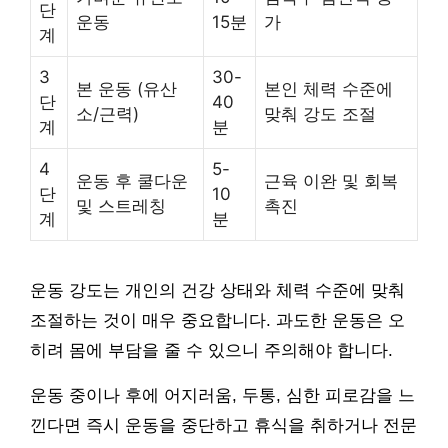
단
운동
15분
가
계
3
30-
본 운동 (유산
본인 체력 수준에
단
40
소/근력)
맞춰 강도 조절
계
분
4
5-
운동 후 쿨다운
근육 이완 및 회복
단
10
및 스트레칭
촉진
계
분
운동 강도는 개인의 건강 상태와 체력 수준에 맞춰
조절하는 것이 매우 중요합니다. 과도한 운동은 오
히려 몸에 부담을 줄 수 있으니 주의해야 합니다.
운동 중이나 후에 어지러움, 두통, 심한 피로감을 느
낀다면 즉시 운동을 중단하고 휴식을 취하거나 전문