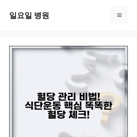
컨
텐
일요일 병원
메
츠
로
뉴
건
너
뛰
기