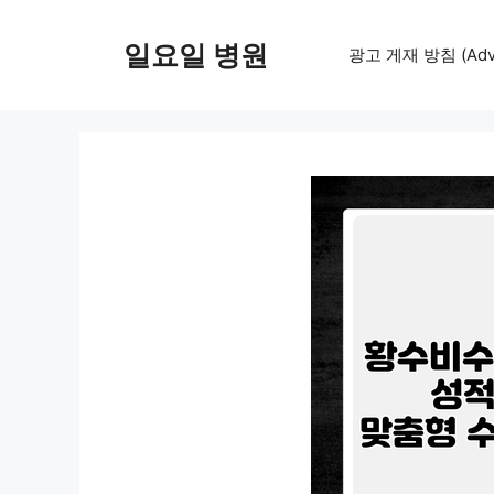
컨
텐
일요일 병원
광고 게재 방침 (Adver
츠
로
건
너
뛰
기