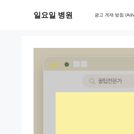
컨
텐
일요일 병원
광고 게재 방침 (Adver
츠
로
건
너
뛰
기