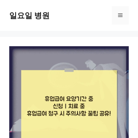
컨
텐
일요일 병원
메
츠
로
뉴
건
너
뛰
기