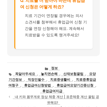
Q. 치료를 더 받아야 하는데 휴업급
여 신청은 어떻게 하죠?
치료 기간이 연장될 경우에는 의사
소견서를 첨부해서 휴업급여 신청 기
간을 연장 신청해야 해요. 계속해서
치료받을 수 있도록 챙겨주세요!
카
정보
테
태
꼭알아두세요
,
놓치면손해
,
산재보험꿀팁
,
요양
고
그
기간정보
,
직장인필수
,
치료중생활비
,
치료중휴업급
리
여청구
,
휴업급여신청방법
,
휴업급여요양기간중신청
,
휴업급여지급
내 키와 몸무게로 정상 체중 계산 | 표준체중 계산 꿀팁 공
유해요!