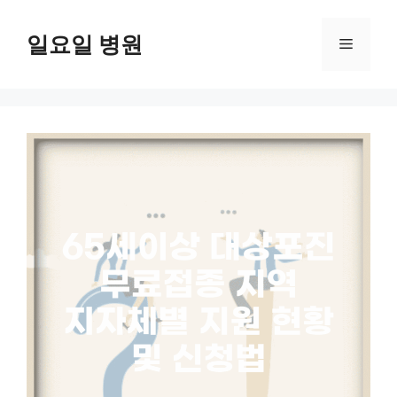
컨
텐
일요일 병원
메
츠
로
뉴
건
너
뛰
기