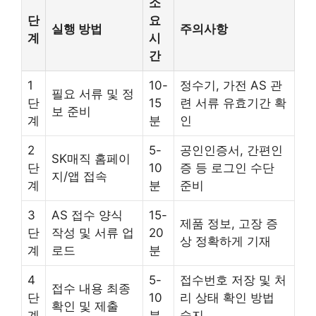
소
단
요
실행 방법
주의사항
계
시
간
1
10-
정수기, 가전 AS 관
필요 서류 및 정
단
15
련 서류 유효기간 확
보 준비
계
분
인
2
5-
공인인증서, 간편인
SK매직 홈페이
단
10
증 등 로그인 수단
지/앱 접속
계
분
준비
3
AS 접수 양식
15-
제품 정보, 고장 증
단
작성 및 서류 업
20
상 정확하게 기재
계
로드
분
4
5-
접수번호 저장 및 처
접수 내용 최종
단
10
리 상태 확인 방법
확인 및 제출
계
분
숙지