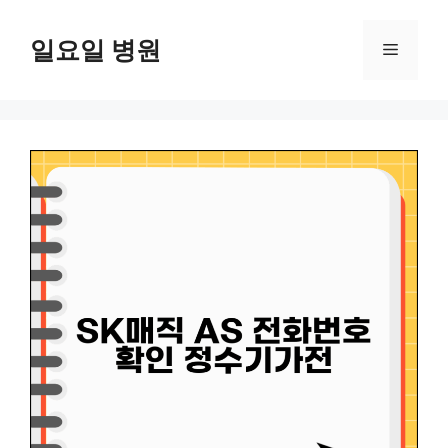
컨
텐
일요일 병원
메
츠
로
뉴
건
너
뛰
기