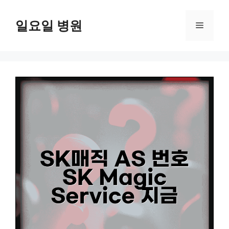
컨
텐
일요일 병원
메
츠
로
뉴
건
너
뛰
기