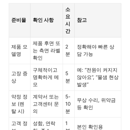
소
요
준비물
확인 사항
참고
시
간
제품 후면 또
제품 모
2
정확해야 빠른 상
는 측면 라벨
델명
분
담 가능
확인
구체적이고
예: “전원이 켜지지
고장 증
5
명확하게 메
않아요”, “물샘 현상
상
분
모
발생”
약정 정
계약서 또는
5-
무상 수리, 위약금
보 (렌
고객센터 문
10
등 확인
탈 시)
의
분
고객 정
성함, 연락
1
본인 확인용