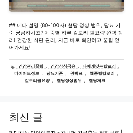
## 메타 설명 (80-100자) 혈당 정상 범위, 당뇨 기
준 궁금하시죠? 체중별 하루 칼로리 필요량 완벽 정
리! 건강한 식단 관리, 지금 바로 확인하고 꿀팁 얻
어가세요!
태
건강관리꿀팁
,
건강상식공유
,
나에게맞는칼로리
,
그
다이어트정보
,
당뇨기준
,
완벽표
,
체중별칼로리
,
칼로리필요량
,
혈당정상범위
,
혈당체크
최신 글
현대해상 다이렉트자동차보험 긴급출동 전화번호 |