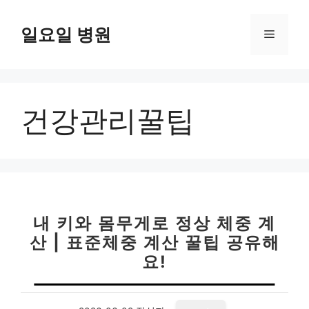
컨
텐
일요일 병원
메
츠
로
뉴
건
너
건강관리꿀팁
뛰
기
내 키와 몸무게로 정상 체중 계
산 | 표준체중 계산 꿀팁 공유해
요!