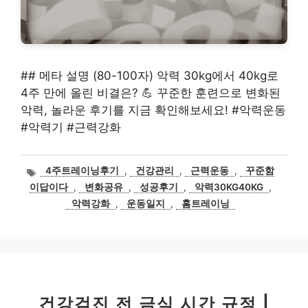
## 메타 설명 (80-100자) 악력 30kg에서 40kg로
4주 만에 올린 비결은? 💪 꾸준한 훈련으로 변화된
악력, 놀라운 후기를 지금 확인해보세요! #악력운동
#악력기 #근력강화
태
4주트레이닝후기
,
건강관리
,
근력운동
,
꾸준함
그
이답이다
,
변화공유
,
성공후기
,
악력30KG40KG
,
악력강화
,
운동일지
,
홈트레이닝
건강검진 전 금식 시간 규정 |