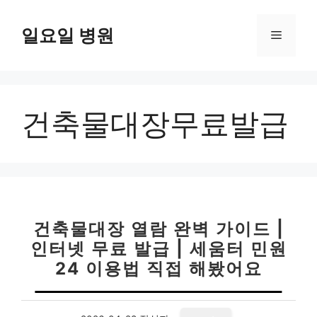
컨
텐
일요일 병원
메
츠
로
뉴
건
너
건축물대장무료발급
뛰
기
건축물대장 열람 완벽 가이드 |
인터넷 무료 발급 | 세움터 민원
24 이용법 직접 해봤어요