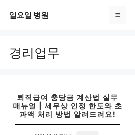
컨
텐
일요일 병원
메
츠
로
뉴
건
너
경리업무
뛰
기
퇴직급여 충당금 계산법 실무
매뉴얼 | 세무상 인정 한도와 초
과액 처리 방법 알려드려요!