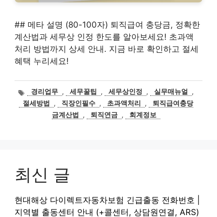
## 메타 설명 (80-100자) 퇴직급여 충당금, 정확한
계산법과 세무상 인정 한도를 알아보세요! 초과액
처리 방법까지 상세 안내. 지금 바로 확인하고 절세
혜택 누리세요!
태
경리업무
,
세무꿀팁
,
세무상인정
,
실무매뉴얼
,
그
절세방법
,
직장인필수
,
초과액처리
,
퇴직급여충당
금계산법
,
퇴직연금
,
회계정보
최신 글
현대해상 다이렉트자동차보험 긴급출동 전화번호 |
지역별 출동센터 안내 (+콜센터, 상담원연결, ARS)