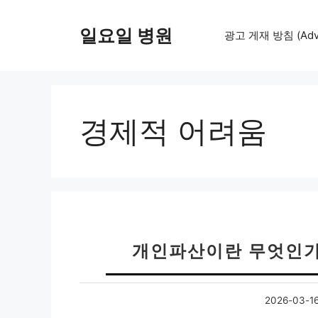
컨
텐
일요일 병원
광고 게재 방침 (Adver
츠
로
건
너
뛰
경제적 어려움
기
개인파산이란 무엇인가
2026-03-1