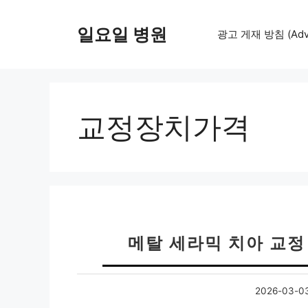
컨
텐
일요일 병원
광고 게재 방침 (Adver
츠
로
건
너
뛰
교정장치가격
기
메탈 세라믹 치아 교정
2026-03-0