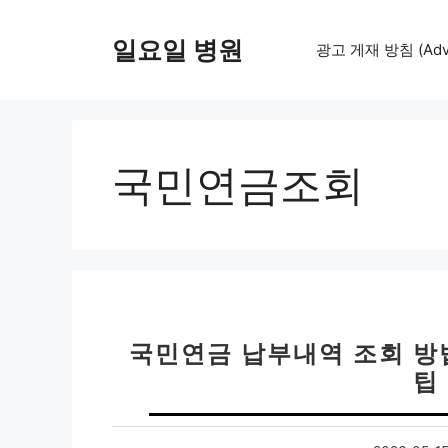
컨
텐
일요일 병원
광고 게재 방침 (Adver
츠
로
건
너
뛰
국민연금조회
기
국민연금 납부내역 조회 방법
팁