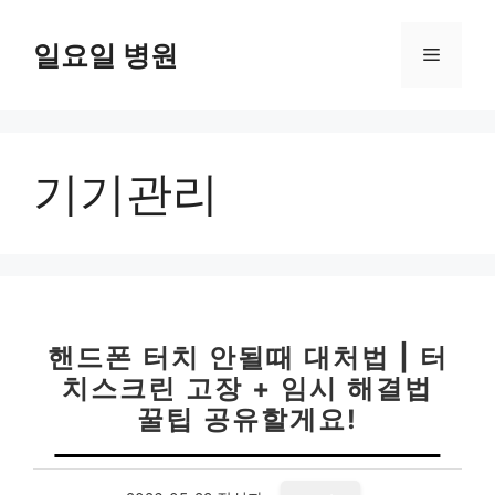
컨
텐
일요일 병원
메
츠
로
뉴
건
너
기기관리
뛰
기
핸드폰 터치 안될때 대처법 | 터
치스크린 고장 + 임시 해결법
꿀팁 공유할게요!