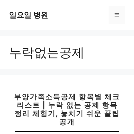
컨
텐
일요일 병원
메
츠
로
뉴
건
너
누락없는공제
뛰
기
부양가족소득공제 항목별 체크
리스트 | 누락 없는 공제 항목
정리 체험기, 놓치기 쉬운 꿀팁
공개