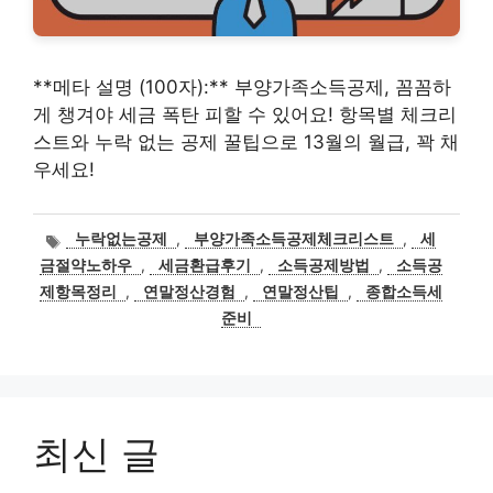
**메타 설명 (100자):** 부양가족소득공제, 꼼꼼하
게 챙겨야 세금 폭탄 피할 수 있어요! 항목별 체크리
스트와 누락 없는 공제 꿀팁으로 13월의 월급, 꽉 채
우세요!
태
누락없는공제
,
부양가족소득공제체크리스트
,
세
그
금절약노하우
,
세금환급후기
,
소득공제방법
,
소득공
제항목정리
,
연말정산경험
,
연말정산팁
,
종합소득세
준비
최신 글