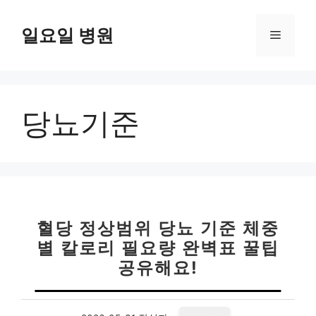
컨
텐
일요일 병원
메
츠
로
뉴
건
너
당뇨기준
뛰
기
혈당 정상범위 당뇨 기준 체중
별 칼로리 필요량 완벽표 꿀팁
공유해요!