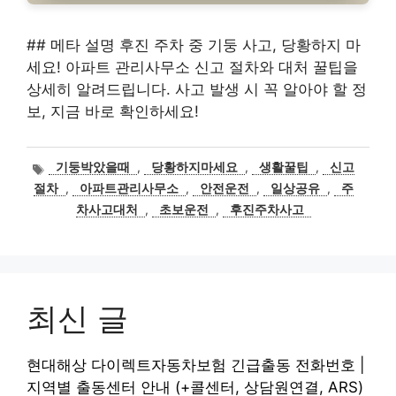
## 메타 설명 후진 주차 중 기둥 사고, 당황하지 마
세요! 아파트 관리사무소 신고 절차와 대처 꿀팁을
상세히 알려드립니다. 사고 발생 시 꼭 알아야 할 정
보, 지금 바로 확인하세요!
태
기둥박았을때
,
당황하지마세요
,
생활꿀팁
,
신고
그
절차
,
아파트관리사무소
,
안전운전
,
일상공유
,
주
차사고대처
,
초보운전
,
후진주차사고
최신 글
현대해상 다이렉트자동차보험 긴급출동 전화번호 |
지역별 출동센터 안내 (+콜센터, 상담원연결, ARS)