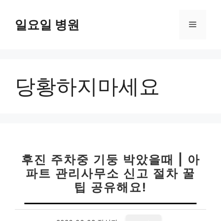
컨
텐
일요일 병원
메
츠
로
뉴
건
너
당황하지마세요
뛰
기
후진 주차중 기둥 박았을때 | 아
파트 관리사무소 신고 절차 꿀
팁 공유해요!