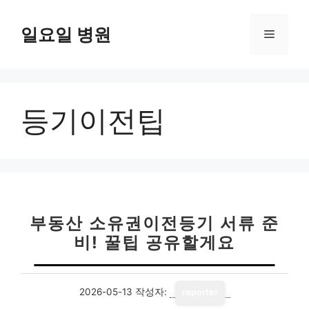
컨
텐
일요일 병원
메
츠
로
뉴
건
너
등기이전팁
뛰
기
부동산 소유권이전등기 서류 준
비! 꿀팁 공유할게요
2026-05-13
작성자:
reporter