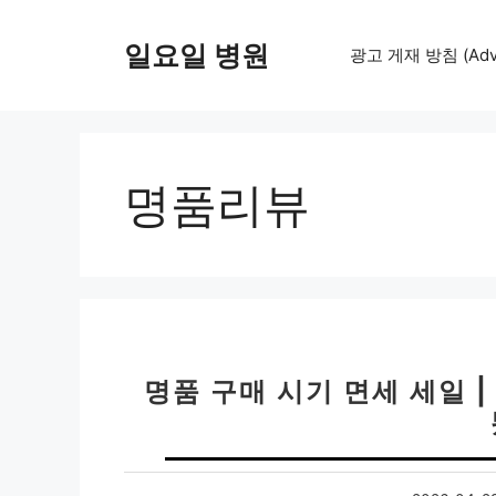
컨
텐
일요일 병원
광고 게재 방침 (Adver
츠
로
건
너
뛰
명품리뷰
기
명품 구매 시기 면세 세일 |