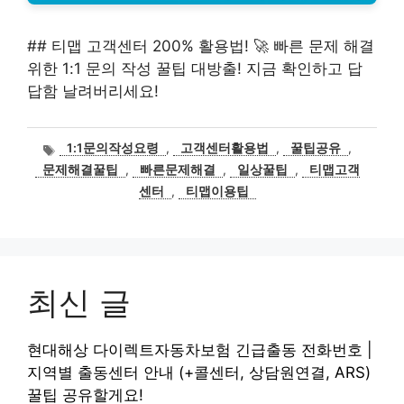
## 티맵 고객센터 200% 활용법! 🚀 빠른 문제 해결
위한 1:1 문의 작성 꿀팁 대방출! 지금 확인하고 답
답함 날려버리세요!
태
1:1문의작성요령
,
고객센터활용법
,
꿀팁공유
,
그
문제해결꿀팁
,
빠른문제해결
,
일상꿀팁
,
티맵고객
센터
,
티맵이용팁
최신 글
현대해상 다이렉트자동차보험 긴급출동 전화번호 |
지역별 출동센터 안내 (+콜센터, 상담원연결, ARS)
꿀팁 공유할게요!