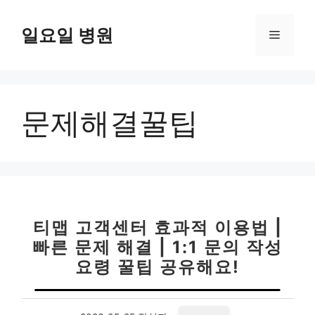
컨
텐
일요일 병원
메
츠
로
뉴
건
너
문제해결꿀팁
뛰
기
티맵 고객센터 효과적 이용법 |
빠른 문제 해결 | 1:1 문의 작성
요령 꿀팁 공유해요!