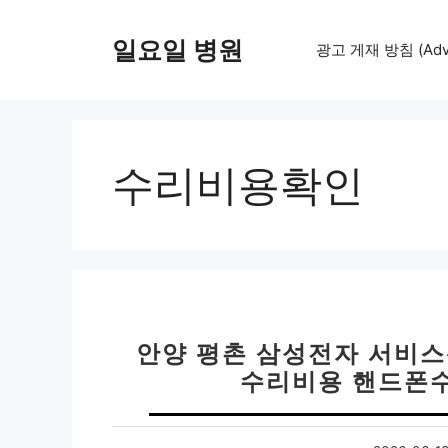
컨
텐
일요일 병원
광고 게재 방침 (Adver
츠
로
건
너
뛰
수리비용확인
기
안양 평촌 삼성전자 서비스
수리비용 핸드폰수