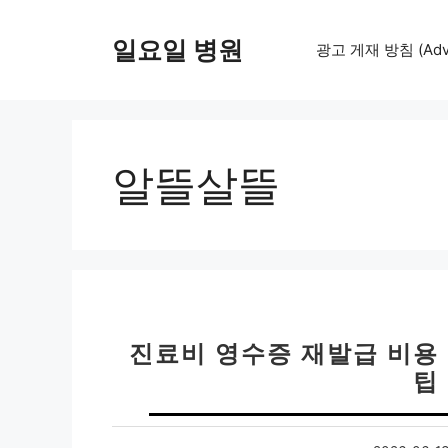
컨
텐
일요일 병원
광고 게재 방침 (Adver
츠
로
건
너
뛰
알뜰살뜰
기
진료비 영수증 재발급 비용 
팁