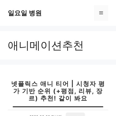
컨
텐
일요일 병원
메
츠
로
뉴
건
너
애니메이션추천
뛰
기
넷플릭스 애니 티어 | 시청자 평
가 기반 순위 (+평점, 리뷰, 장
르) 추천! 같이 봐요