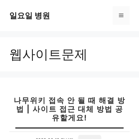
컨
텐
일요일 병원
메
츠
로
뉴
건
너
웹사이트문제
뛰
기
나무위키 접속 안 될 때 해결 방
법 | 사이트 접근 대체 방법 공
유할게요!