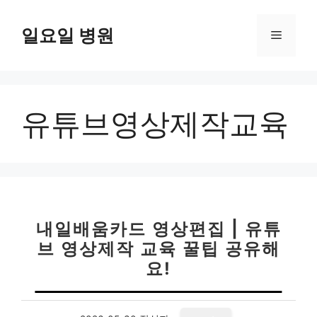
컨
텐
일요일 병원
메
츠
로
뉴
건
너
유튜브영상제작교육
뛰
기
내일배움카드 영상편집 | 유튜
브 영상제작 교육 꿀팁 공유해
요!