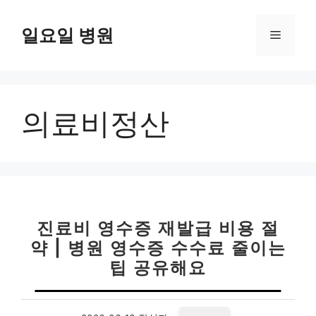
컨
텐
일요일 병원
메
츠
로
뉴
건
너
의료비정산
뛰
기
진료비 영수증 재발급 비용 절
약 | 병원 영수증 수수료 줄이는
팁 공유해요