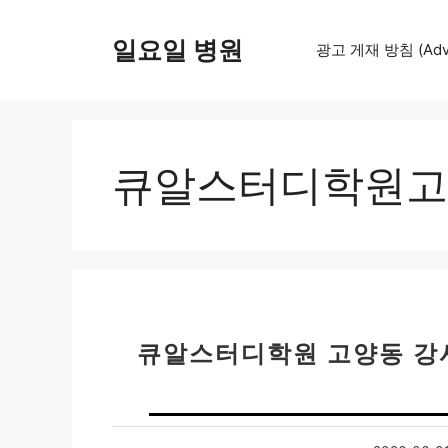
컨
텐
일요일 병원
광고 게재 방침 (Adver
츠
로
건
너
뛰
큐알스터디학원고
기
큐알스터디학원 고양동 강사