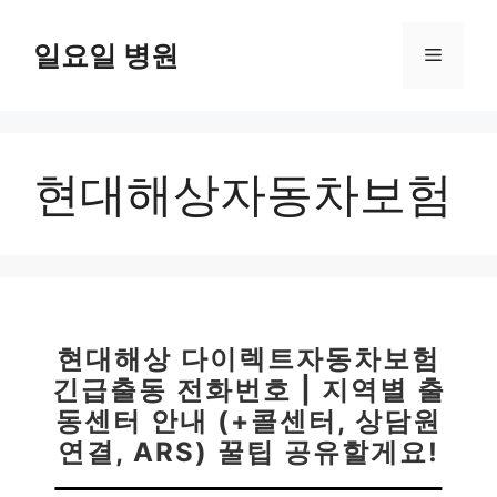
컨
텐
일요일 병원
메
츠
로
뉴
건
너
현대해상자동차보험
뛰
기
현대해상 다이렉트자동차보험
긴급출동 전화번호 | 지역별 출
동센터 안내 (+콜센터, 상담원
연결, ARS) 꿀팁 공유할게요!