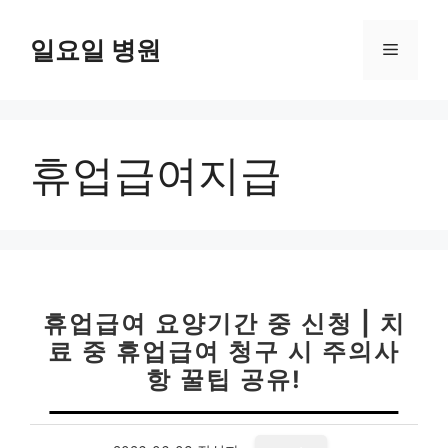
컨
텐
일요일 병원
메
츠
로
뉴
건
너
휴업급여지급
뛰
기
휴업급여 요양기간 중 신청 | 치
료 중 휴업급여 청구 시 주의사
항 꿀팁 공유!