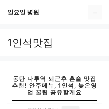
컨
텐
일요일 병원
메
츠
로
뉴
건
너
1인석맛집
뛰
기
동탄 나루역 퇴근후 혼술 맛집
추천! 안주메뉴, 1인석, 늦은영
업 꿀팁 공유할게요