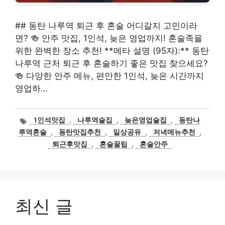
## 동탄 나루역 퇴근 후 혼술 어디갈지 고민이라
면? 🍻 안주 맛집, 1인석, 늦은 영업까지! 혼술족을
위한 완벽한 장소 추천! **메타 설명 (95자):** 동탄
나루역 근처 퇴근 후 혼술하기 좋은 맛집 찾으세요?
🍻 다양한 안주 메뉴, 편안한 1인석, 늦은 시간까지
영업하…
태
1인석맛집
,
나루역술집
,
늦은영업술집
,
동탄나
그
루역혼술
,
동탄맛집추천
,
일상공유
,
저녁메뉴추천
,
퇴근후맛집
,
혼술꿀팁
,
혼술안주
최신 글